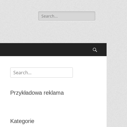
Search
for:
s
Search
Search
for:
Przykładowa reklama
Kategorie