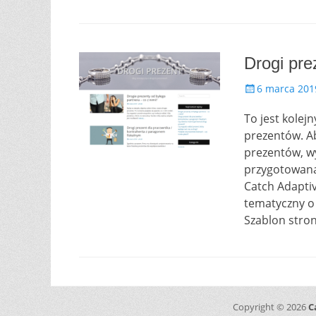
Drogi pre
P
6 marca 201
o
To jest kolej
s
t
prezentów. A
e
prezentów, wy
d
przygotowana
o
Catch Adaptiv
n
tematyczny o
Szablon stro
Copyright © 2026
C