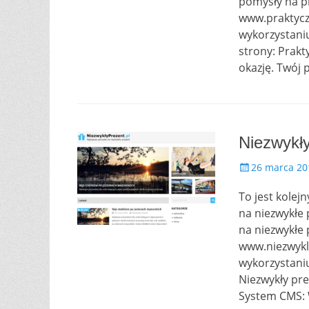
pomysły na pr
d
www.praktycz
o
wykorzystani
n
strony: Prakt
okazję. Twój
Niezwykły
P
26 marca 20
o
To jest kolej
s
t
na niezwykłe 
e
na niezwykłe 
d
www.niezwykly
o
wykorzystani
n
Niezwykły pre
System CMS: