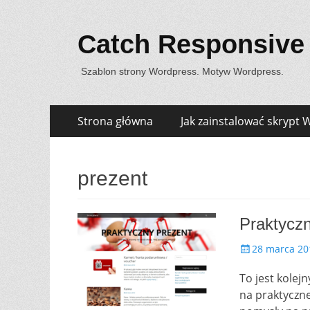
Catch Responsive
Szablon strony Wordpress. Motyw Wordpress.
Skip
Primary Menu
Strona główna
Jak zainstalować skrypt
to
content
prezent
Praktyczn
P
28 marca 20
o
To jest kolej
s
t
na praktyczne
e