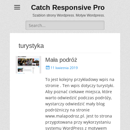
Catch Responsive Pro
Szablon strony Wordpress. Motyw Wordpress.
Search
for:
turystyka
Mała podróż
P
11 kwietnia 2019
o
s
To jest kolejny przykładowy wpis na
t
stronie . Ten wpis dotyczy turystyki.
e
Aby poznać ciekawe miejsca, które
d
warto odwiedzić podczas podróży,
o
wystarczy odwiedzić mały blog
n
podróżniczy na stronie
www.malapodroz.pl. Jest to strona
przygotowana przy wykorzystaniu
systemu WordPress z motywem