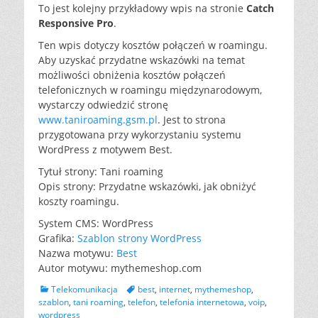
To jest kolejny przykładowy wpis na stronie
Catch
Responsive Pro
.
Ten wpis dotyczy kosztów połączeń w roamingu.
Aby uzyskać przydatne wskazówki na temat
możliwości obniżenia kosztów połączeń
telefonicznych w roamingu międzynarodowym,
wystarczy odwiedzić stronę
www.taniroaming.gsm.pl
. Jest to strona
przygotowana przy wykorzystaniu systemu
WordPress z motywem Best.
Tytuł strony: Tani roaming
Opis strony: Przydatne wskazówki, jak obniżyć
koszty roamingu.
System CMS: WordPress
Grafika:
Szablon strony WordPress
Nazwa motywu:
Best
Autor motywu: mythemeshop.com
C
T
Telekomunikacja
best
,
internet
,
mythemeshop
,
a
a
szablon
,
tani roaming
,
telefon
,
telefonia internetowa
,
voip
,
t
g
wordpress