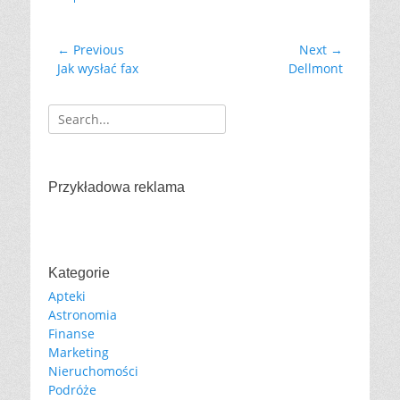
e
s
g
o
← Previous
Next →
Nawigacja
r
Previous
Jak wysłać fax
Next
Dellmont
wpisu
i
post:
post:
e
s
Search
for:
Przykładowa reklama
Kategorie
Apteki
Astronomia
Finanse
Marketing
Nieruchomości
Podróże