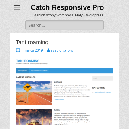
Catch Responsive Pro
Szablon strony Wordpress. Motyw Wordpress.
Search
for:
Tani roaming
P
A
4 marca 2019
szablonstrony
o
u
s
t
t
h
e
o
d
r
o
n