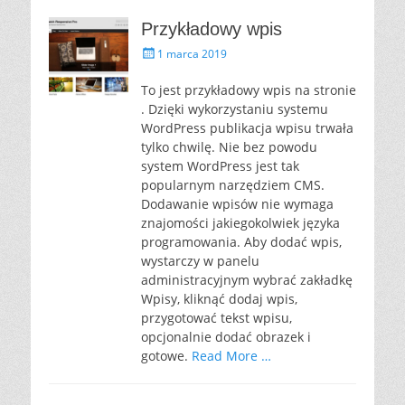
Przykładowy wpis
P
1 marca 2019
o
s
To jest przykładowy wpis na stronie
t
. Dzięki wykorzystaniu systemu
e
WordPress publikacja wpisu trwała
d
tylko chwilę. Nie bez powodu
o
system WordPress jest tak
n
popularnym narzędziem CMS.
Dodawanie wpisów nie wymaga
znajomości jakiegokolwiek języka
programowania. Aby dodać wpis,
wystarczy w panelu
administracyjnym wybrać zakładkę
Wpisy, kliknąć dodaj wpis,
przygotować tekst wpisu,
opcjonalnie dodać obrazek i
gotowe.
Read More …