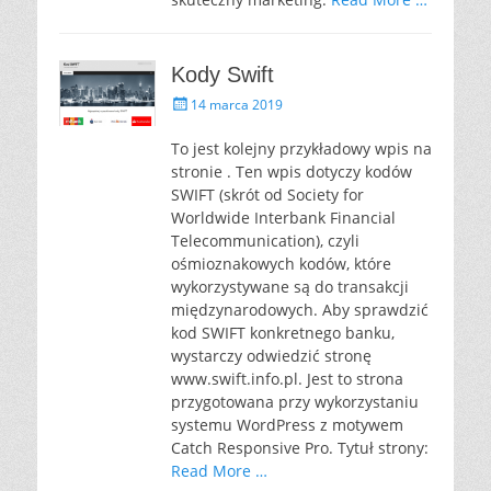
Kody Swift
P
14 marca 2019
o
s
To jest kolejny przykładowy wpis na
t
stronie . Ten wpis dotyczy kodów
e
SWIFT (skrót od Society for
d
Worldwide Interbank Financial
o
Telecommunication), czyli
n
ośmioznakowych kodów, które
wykorzystywane są do transakcji
międzynarodowych. Aby sprawdzić
kod SWIFT konkretnego banku,
wystarczy odwiedzić stronę
www.swift.info.pl. Jest to strona
przygotowana przy wykorzystaniu
systemu WordPress z motywem
Catch Responsive Pro. Tytuł strony:
Read More …