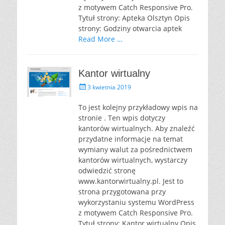
z motywem Catch Responsive Pro.
Tytuł strony: Apteka Olsztyn Opis
strony: Godziny otwarcia aptek
Read More …
Kantor wirtualny
P
3 kwietnia 2019
o
s
To jest kolejny przykładowy wpis na
t
stronie . Ten wpis dotyczy
e
kantorów wirtualnych. Aby znaleźć
d
przydatne informacje na temat
o
wymiany walut za pośrednictwem
n
kantorów wirtualnych, wystarczy
odwiedzić stronę
www.kantorwirtualny.pl. Jest to
strona przygotowana przy
wykorzystaniu systemu WordPress
z motywem Catch Responsive Pro.
Tytuł strony: Kantor wirtualny Opis