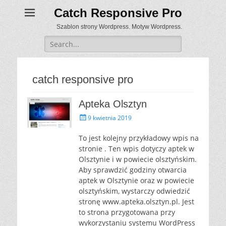
Catch Responsive Pro
Szablon strony Wordpress. Motyw Wordpress.
Search
for:
catch responsive pro
Apteka Olsztyn
P
9 kwietnia 2019
o
s
To jest kolejny przykładowy wpis na
t
stronie . Ten wpis dotyczy aptek w
e
Olsztynie i w powiecie olsztyńskim.
d
Aby sprawdzić godziny otwarcia
o
aptek w Olsztynie oraz w powiecie
n
olsztyńskim, wystarczy odwiedzić
stronę www.apteka.olsztyn.pl. Jest
to strona przygotowana przy
wykorzystaniu systemu WordPress