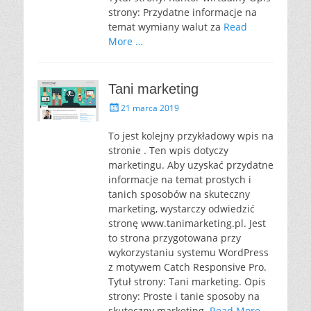
strony: Przydatne informacje na
temat wymiany walut za
Read
More …
Tani marketing
P
21 marca 2019
o
s
To jest kolejny przykładowy wpis na
t
stronie . Ten wpis dotyczy
e
marketingu. Aby uzyskać przydatne
d
informacje na temat prostych i
o
tanich sposobów na skuteczny
n
marketing, wystarczy odwiedzić
stronę www.tanimarketing.pl. Jest
to strona przygotowana przy
wykorzystaniu systemu WordPress
z motywem Catch Responsive Pro.
Tytuł strony: Tani marketing. Opis
strony: Proste i tanie sposoby na
skuteczny marketing.
Read More …