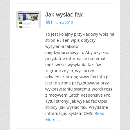
Jak wysłać fax
P
1 marca 2019
o
s
To jest kolejny przykładowy wpis na
t
stronie . Ten wpis dotyczy
e
wysyłania faksów
d
międzynarodowych. Aby uzyskać
o
przydatne informacje na temat
n
możliwości wysyłania faksów
zagranicznych, wystarczy
odwiedzić stronę www.fax.info.pl.
Jest to strona przygotowana przy
wykorzystaniu systemu WordPress
z motywem Catch Responsive Pro.
Tytuł strony: Jak wysłać fax Opis
strony: Jak wysłać fax. Przydatne
informacje. System CMS:
Read
More …