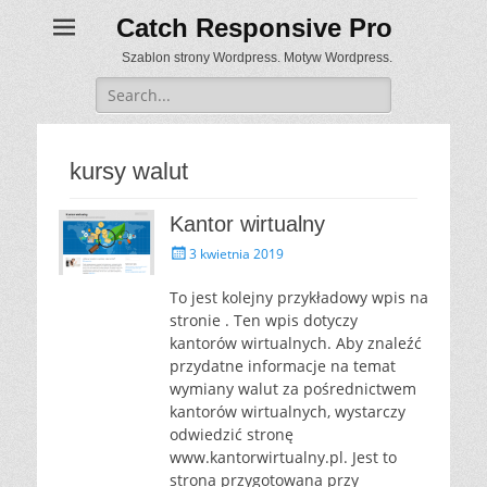
Catch Responsive Pro
Szablon strony Wordpress. Motyw Wordpress.
Search
for:
kursy walut
Kantor wirtualny
P
3 kwietnia 2019
o
s
To jest kolejny przykładowy wpis na
t
stronie . Ten wpis dotyczy
e
kantorów wirtualnych. Aby znaleźć
d
przydatne informacje na temat
o
wymiany walut za pośrednictwem
n
kantorów wirtualnych, wystarczy
odwiedzić stronę
www.kantorwirtualny.pl. Jest to
strona przygotowana przy