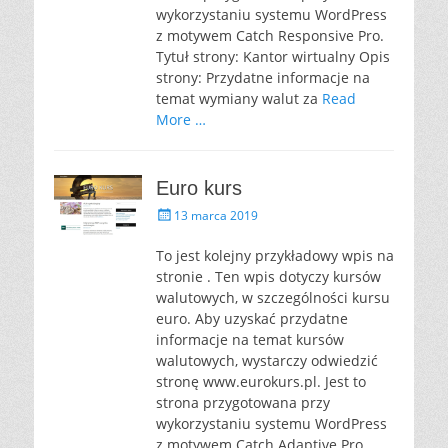
wykorzystaniu systemu WordPress
z motywem Catch Responsive Pro.
Tytuł strony: Kantor wirtualny Opis
strony: Przydatne informacje na
temat wymiany walut za
Read
More …
Euro kurs
P
13 marca 2019
o
s
To jest kolejny przykładowy wpis na
t
stronie . Ten wpis dotyczy kursów
e
walutowych, w szczególności kursu
d
euro. Aby uzyskać przydatne
o
informacje na temat kursów
n
walutowych, wystarczy odwiedzić
stronę www.eurokurs.pl. Jest to
strona przygotowana przy
wykorzystaniu systemu WordPress
z motywem Catch Adaptive Pro.