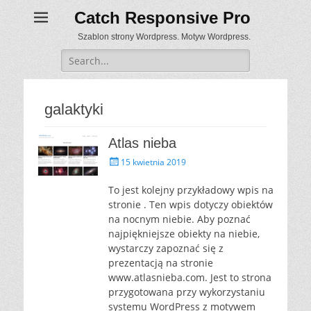
Catch Responsive Pro
Szablon strony Wordpress. Motyw Wordpress.
Search
for:
galaktyki
Atlas nieba
P
15 kwietnia 2019
o
s
To jest kolejny przykładowy wpis na
t
stronie . Ten wpis dotyczy obiektów
e
na nocnym niebie. Aby poznać
d
najpiękniejsze obiekty na niebie,
o
wystarczy zapoznać się z
n
prezentacją na stronie
www.atlasnieba.com. Jest to strona
przygotowana przy wykorzystaniu
systemu WordPress z motywem