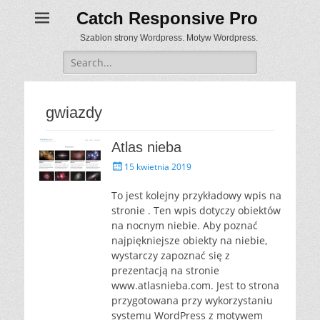
Catch Responsive Pro
Szablon strony Wordpress. Motyw Wordpress.
Search
for:
gwiazdy
Atlas nieba
P
15 kwietnia 2019
o
s
To jest kolejny przykładowy wpis na
t
stronie . Ten wpis dotyczy obiektów
e
na nocnym niebie. Aby poznać
d
najpiękniejsze obiekty na niebie,
o
wystarczy zapoznać się z
n
prezentacją na stronie
www.atlasnieba.com. Jest to strona
przygotowana przy wykorzystaniu
systemu WordPress z motywem