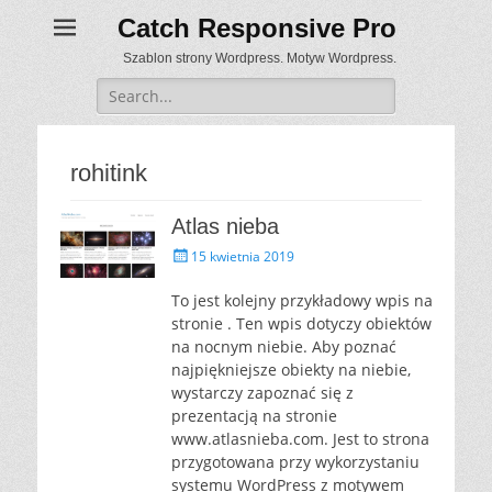
Catch Responsive Pro
Szablon strony Wordpress. Motyw Wordpress.
Search
for:
rohitink
Atlas nieba
P
15 kwietnia 2019
o
s
To jest kolejny przykładowy wpis na
t
stronie . Ten wpis dotyczy obiektów
e
na nocnym niebie. Aby poznać
d
najpiękniejsze obiekty na niebie,
o
wystarczy zapoznać się z
n
prezentacją na stronie
www.atlasnieba.com. Jest to strona
przygotowana przy wykorzystaniu
systemu WordPress z motywem